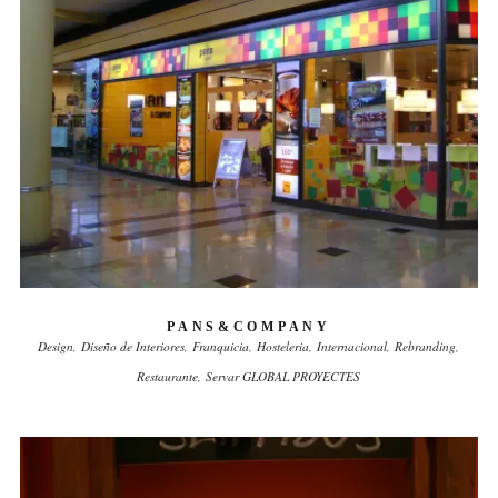
PANS&COMPANY
Design
Diseño de Interiores
Franquicia
Hosteleria
Internacional
Rebranding
Restaurante
Servar GLOBAL PROYECTES