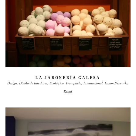
LA JABONERÍA GALESA
Design
Diseño de Interiores
Ecológico
Franquicia
Internacional
Latam Networks
Retail