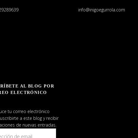
29289639
info@inigoegurrola.com
RÍBETE AL BLOG POR
REO ELECTRÓNICO
uce tu correo electrónico
uscribirte a este blog y recibir
caciones de nuevas entradas.
ión