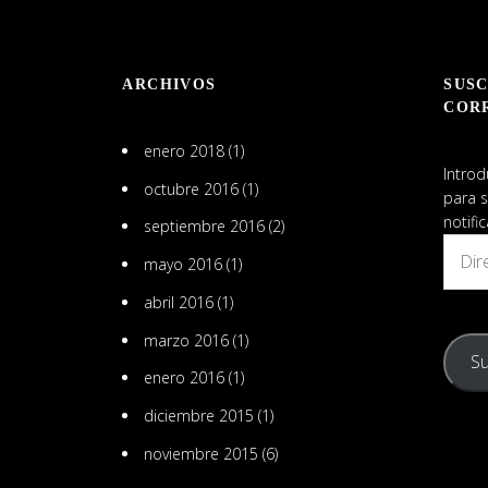
Pinterest
Egurrola
Solórzano
en
ARCHIVOS
SUSC
LinkedIn
COR
enero 2018
(1)
Introd
octubre 2016
(1)
para s
notifi
septiembre 2016
(2)
Direcc
mayo 2016
(1)
de
email
abril 2016
(1)
marzo 2016
(1)
Su
enero 2016
(1)
diciembre 2015
(1)
noviembre 2015
(6)