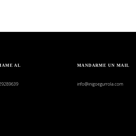
MAME AL
MANDARME UN MAIL
29289639
info@inigoegurrola.com