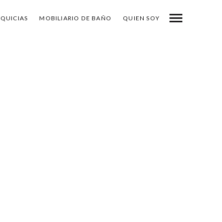
NQUICIAS
MOBILIARIO DE BAÑO
QUIEN SOY
-
COMPARTE