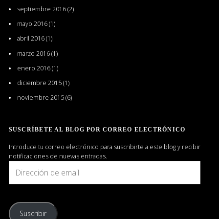
septiembre 2016
(2)
mayo 2016
(1)
abril 2016
(1)
marzo 2016
(1)
enero 2016
(1)
diciembre 2015
(1)
noviembre 2015
(6)
SUSCRÍBETE AL BLOG POR CORREO ELECTRÓNICO
Introduce tu correo electrónico para suscribirte a este blog y recibir
notificaciones de nuevas entradas.
Dirección
de
email
Suscribir