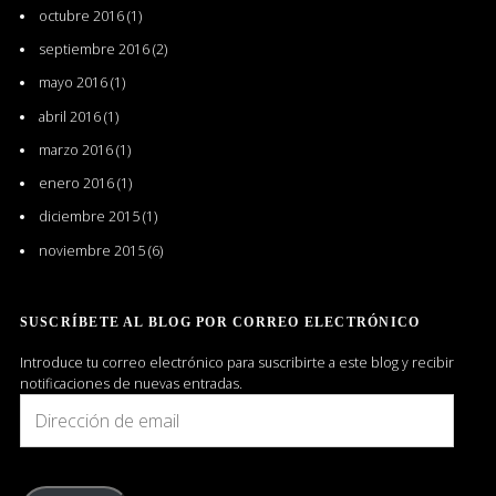
octubre 2016
(1)
septiembre 2016
(2)
mayo 2016
(1)
abril 2016
(1)
marzo 2016
(1)
enero 2016
(1)
diciembre 2015
(1)
noviembre 2015
(6)
SUSCRÍBETE AL BLOG POR CORREO ELECTRÓNICO
Introduce tu correo electrónico para suscribirte a este blog y recibir
notificaciones de nuevas entradas.
Dirección
de
email