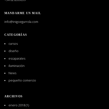
en
LinkedIn
MANDARME UN MAIL
info@inigoegurrola.com
CATEGORÍAS
cursos
diseño
escaparates
iluminación
News
pequeño comercio
ARCHIVOS
enero 2018
(1)