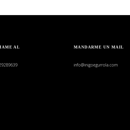
MAME AL
MANDARME UN MAIL
29289639
info@inigoegurrola.com