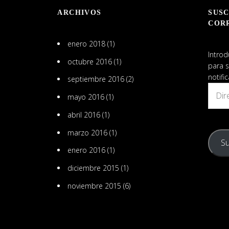
en
ARCHIVOS
SUSC
LinkedIn
COR
enero 2018
(1)
Introd
octubre 2016
(1)
para s
notifi
septiembre 2016
(2)
Direcc
mayo 2016
(1)
de
email
abril 2016
(1)
marzo 2016
(1)
Su
enero 2016
(1)
diciembre 2015
(1)
noviembre 2015
(6)