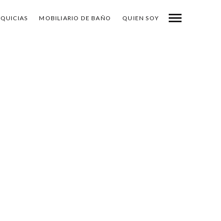
NQUICIAS
MOBILIARIO DE BAÑO
QUIEN SOY
-
COMPARTE