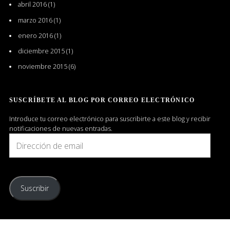
abril 2016
(1)
marzo 2016
(1)
enero 2016
(1)
diciembre 2015
(1)
noviembre 2015
(6)
SUSCRÍBETE AL BLOG POR CORREO ELECTRÓNICO
Introduce tu correo electrónico para suscribirte a este blog y recibir
notificaciones de nuevas entradas.
Dirección
de
email
Suscribir