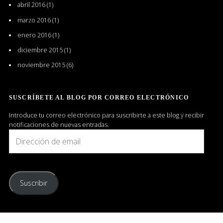
abril 2016
(1)
marzo 2016
(1)
enero 2016
(1)
diciembre 2015
(1)
noviembre 2015
(6)
SUSCRÍBETE AL BLOG POR CORREO ELECTRÓNICO
Introduce tu correo electrónico para suscribirte a este blog y recibir
notificaciones de nuevas entradas.
Dirección
de
email
Suscribir