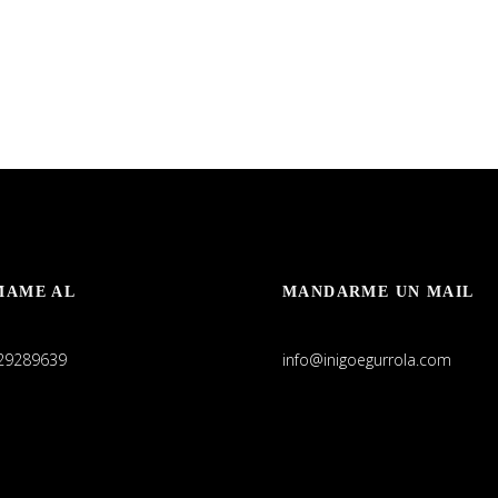
MAME AL
MANDARME UN MAIL
29289639
info@inigoegurrola.com