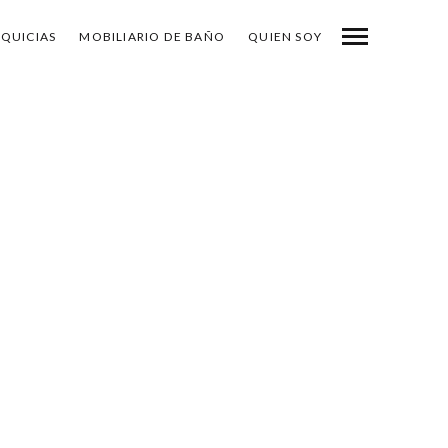
NQUICIAS
MOBILIARIO DE BAÑO
QUIEN SOY
-
COMPARTE