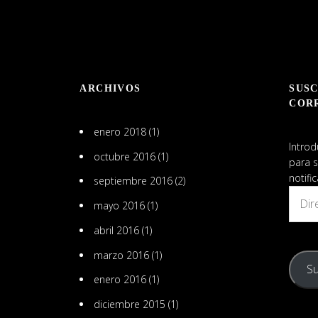
perfil
dainteriores
Instagram
de
en
Iñigo
Pinterest
Egurrola
Solórzano
en
ARCHIVOS
SUSC
LinkedIn
COR
enero 2018
(1)
Introd
octubre 2016
(1)
para s
notifi
septiembre 2016
(2)
Direcc
mayo 2016
(1)
de
email
abril 2016
(1)
marzo 2016
(1)
Su
enero 2016
(1)
diciembre 2015
(1)