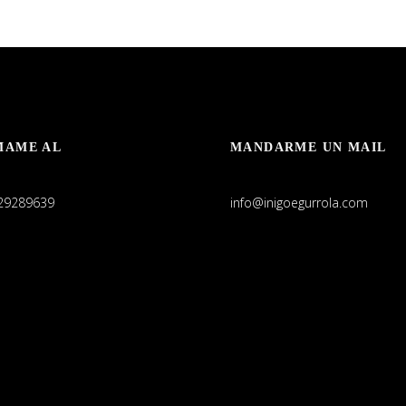
MAME AL
MANDARME UN MAIL
29289639
info@inigoegurrola.com