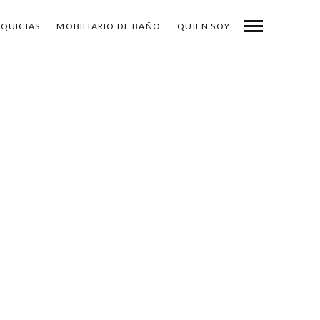
NQUICIAS
MOBILIARIO DE BAÑO
QUIEN SOY
-
COMPARTE