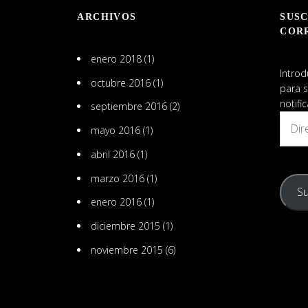
en
ARCHIVOS
SUSC
LinkedIn
COR
enero 2018
(1)
Introd
octubre 2016
(1)
para s
notifi
septiembre 2016
(2)
Direcc
mayo 2016
(1)
de
email
abril 2016
(1)
marzo 2016
(1)
Su
enero 2016
(1)
diciembre 2015
(1)
noviembre 2015
(6)