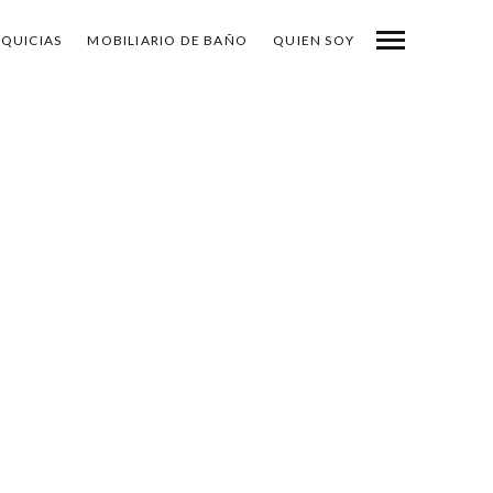
NQUICIAS
MOBILIARIO DE BAÑO
QUIEN SOY
-
COMPARTE