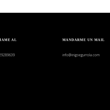
MAME AL
MANDARME UN MAIL
29289639
info@inigoegurrola.com