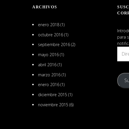
en
ARCHIVOS
SUSC
LinkedIn
COR
enero 2018
(1)
Introd
octubre 2016
(1)
para s
notifi
septiembre 2016
(2)
Direcc
mayo 2016
(1)
de
email
abril 2016
(1)
marzo 2016
(1)
Su
enero 2016
(1)
diciembre 2015
(1)
noviembre 2015
(6)