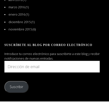
marzo 2016
(1)
enero 2016
(1)
diciembre 2015
(1)
noviembre 2015
(6)
SUSCRÍBETE AL BLOG POR CORREO ELECTRÓNICO
Introduce tu correo electrónico para suscribirte a este blog y recibir
notificaciones de nuevas entradas.
Dirección
de
email
Suscribir