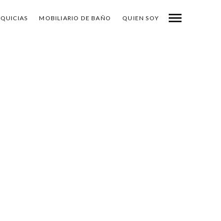
NQUICIAS
MOBILIARIO DE BAÑO
QUIEN SOY
-
COMPARTE