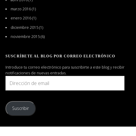
marzo 2016
(1)
enero 2016
(1)
diciembre 2015
(1)
noviembre 2015
(6)
SUSCRÍBETE AL BLOG POR CORREO ELECTRÓNICO
Introduce tu correo electrónico para suscribirte a este blog y recibir
notificaciones de nuevas entradas.
Dirección
de
email
Suscribir