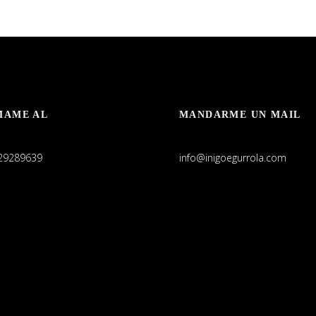
MAME AL
MANDARME UN MAIL
29289639
info@inigoegurrola.com