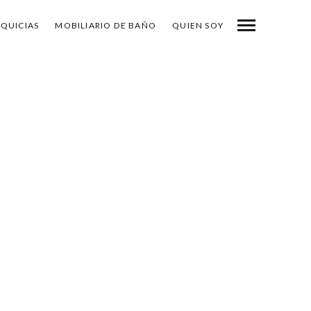
NQUICIAS
MOBILIARIO DE BAÑO
QUIEN SOY
-
COMPARTE