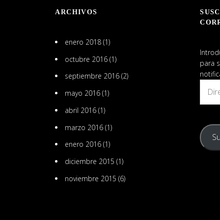
en
ARCHIVOS
SUSC
LinkedIn
COR
enero 2018
(1)
Introd
octubre 2016
(1)
para s
notifi
septiembre 2016
(2)
Direcc
mayo 2016
(1)
de
email
abril 2016
(1)
marzo 2016
(1)
Su
enero 2016
(1)
diciembre 2015
(1)
noviembre 2015
(6)