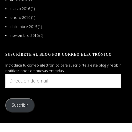
marzo 2016
(1)
enero 2016
(1)
diciembre 2015
(1)
noviembre 2015
(6)
SUSCRÍBETE AL BLOG POR CORREO ELECTRÓNICO
Introduce tu correo electrónico para suscribirte a este blog y recibir
notificaciones de nuevas entradas.
Dirección
de
email
Suscribir