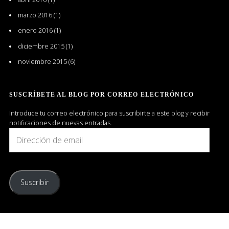
marzo 2016
(1)
enero 2016
(1)
diciembre 2015
(1)
noviembre 2015
(6)
SUSCRÍBETE AL BLOG POR CORREO ELECTRÓNICO
Introduce tu correo electrónico para suscribirte a este blog y recibir
notificaciones de nuevas entradas.
Dirección
de
email
Suscribir