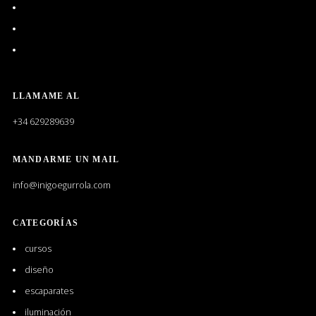
Ver
de
perfil
egurrolas
Ver
de
en
perfil
d.a.interiores
Ver
Facebook
de
en
perfil
dainteriores
Instagram
de
en
Iñigo
Pinterest
LLAMAME AL
Egurrola
Solórzano
+34 629289639
en
LinkedIn
MANDARME UN MAIL
info@inigoegurrola.com
CATEGORÍAS
cursos
diseño
escaparates
iluminación