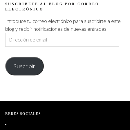
SUSCRÍBETE AL BLOG POR CORREO
ELECTRÓNICO
Introduce tu correo electrónico para suscribirte a este
blog y recibir notificaciones de nuevas entradas.
Dirección
de
email
Suscribir
REDES SOCIALES
Ver
perfil