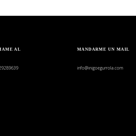
MAME AL
MANDARME UN MAIL
29289639
info@inigoegurrola.com