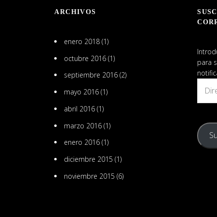
en
ARCHIVOS
SUSC
LinkedIn
COR
enero 2018
(1)
Introd
octubre 2016
(1)
para s
notifi
septiembre 2016
(2)
Direcc
mayo 2016
(1)
de
email
abril 2016
(1)
marzo 2016
(1)
Su
enero 2016
(1)
diciembre 2015
(1)
noviembre 2015
(6)