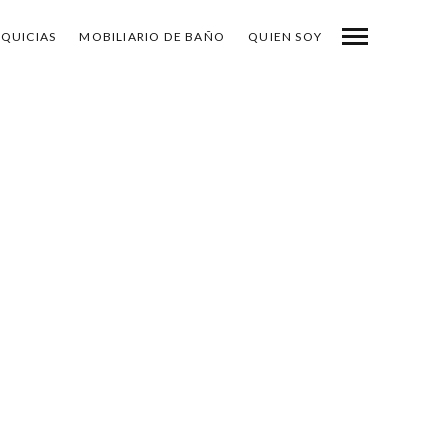
NQUICIAS
MOBILIARIO DE BAÑO
QUIEN SOY
-
COMPARTE